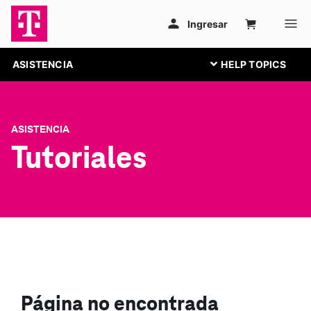
ASISTENCIA
ASISTENCIA
Tutoriales