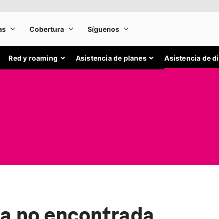
Red y roaming
Asistencia de planes
Asistencia de d