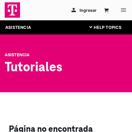
ASISTENCIA
ASISTENCIA
Tutoriales