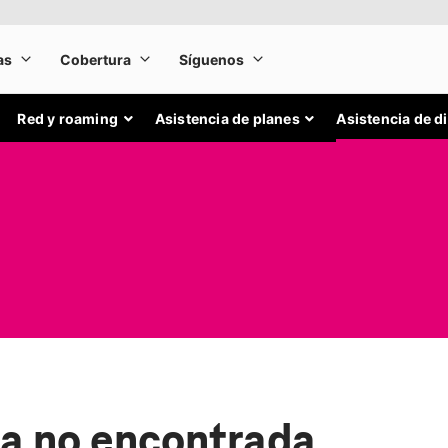
Red y roaming
Asistencia de planes
Asistencia de d