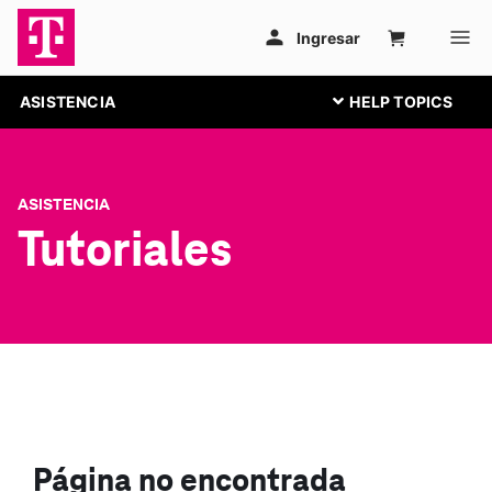
ASISTENCIA
ASISTENCIA
Tutoriales