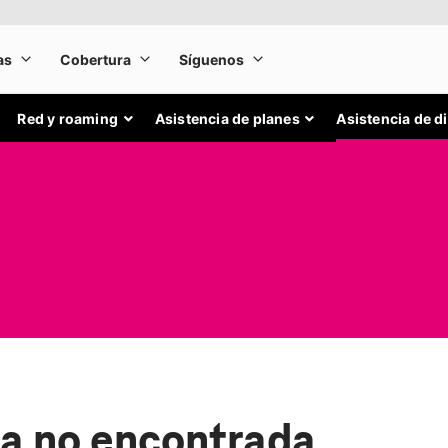
Red y roaming
Asistencia de planes
Asistencia de d