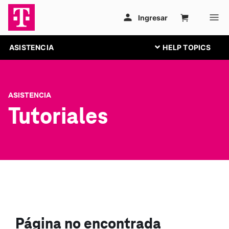
ASISTENCIA
ASISTENCIA
Tutoriales