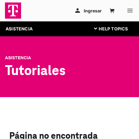
ASISTENCIA
ASISTENCIA
Tutoriales