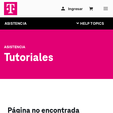
ASISTENCIA
ASISTENCIA
Tutoriales