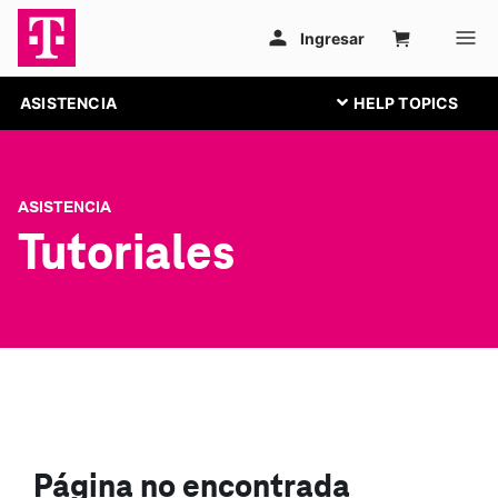
ASISTENCIA
ASISTENCIA
Tutoriales