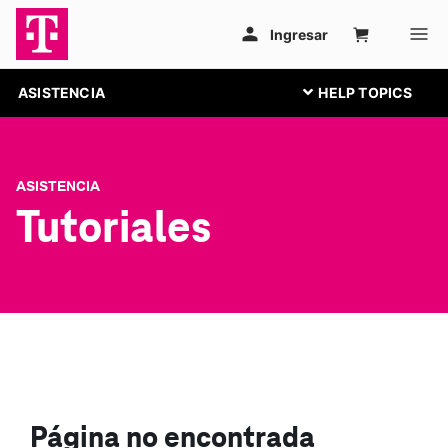
ASISTENCIA
ASISTENCIA
Tutoriales