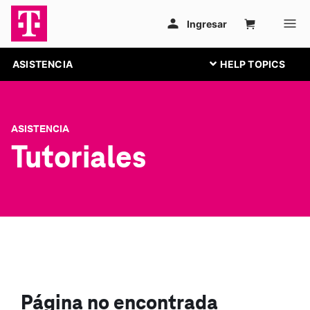
ASISTENCIA
ASISTENCIA
Tutoriales