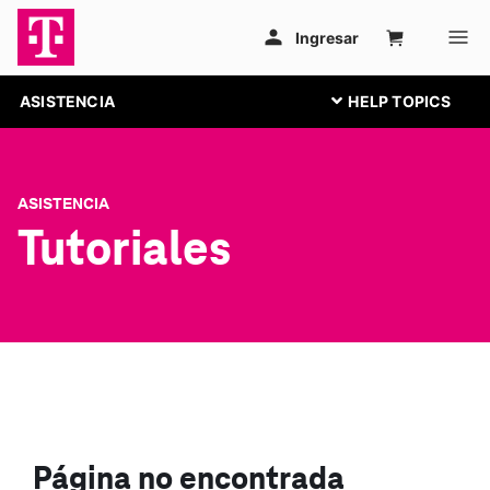
ASISTENCIA
ASISTENCIA
Tutoriales