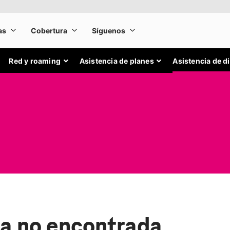
Red y roaming
Asistencia de planes
Asistencia de d