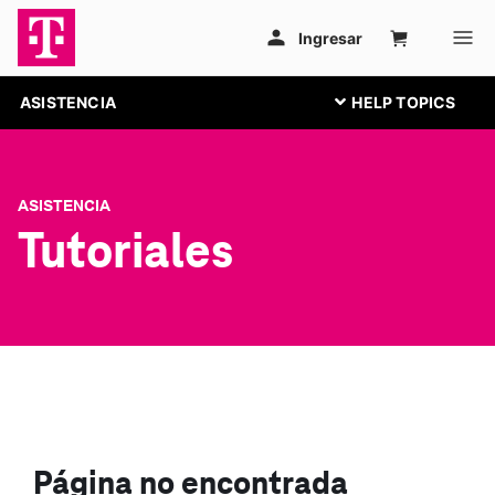
ASISTENCIA
ASISTENCIA
Tutoriales