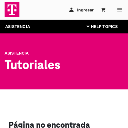
ASISTENCIA
ASISTENCIA
Tutoriales