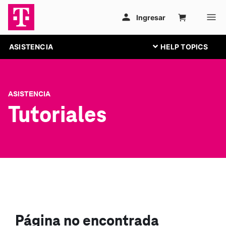
ASISTENCIA
ASISTENCIA
Tutoriales