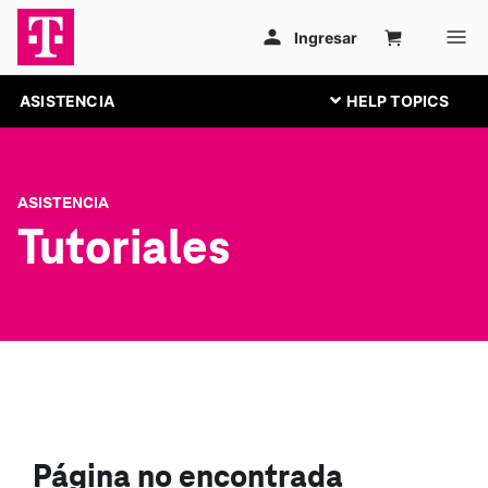
ASISTENCIA
ASISTENCIA
Tutoriales