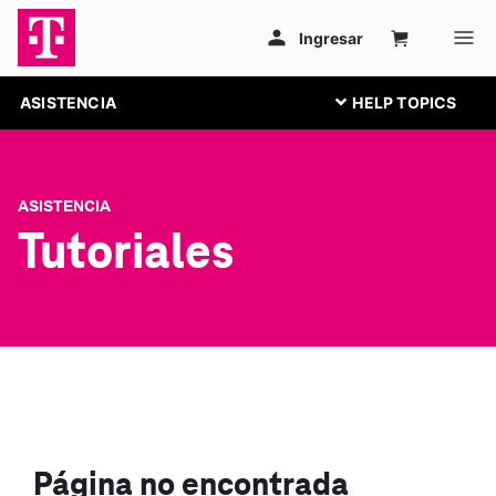
ASISTENCIA
ASISTENCIA
Tutoriales