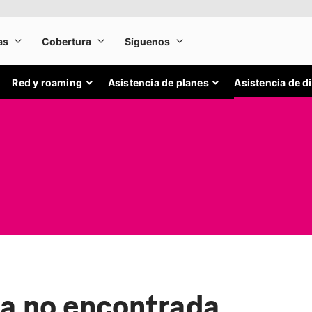
Red y roaming
Asistencia de planes
Asistencia de d