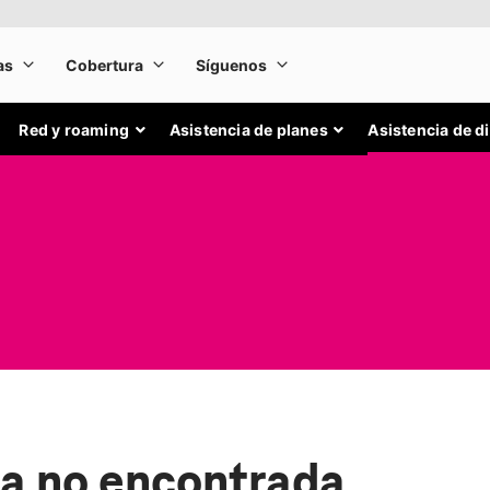
Red y roaming
Asistencia de planes
Asistencia de d