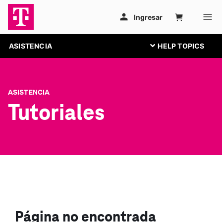
ASISTENCIA
ASISTENCIA
Tutoriales