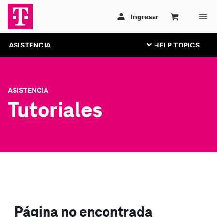
ASISTENCIA
ASISTENCIA
Tutoriales