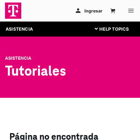
ASISTENCIA
ASISTENCIA
Tutoriales