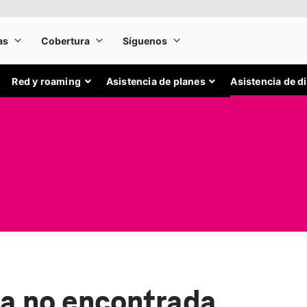
Red y roaming
Asistencia de planes
Asistencia de d