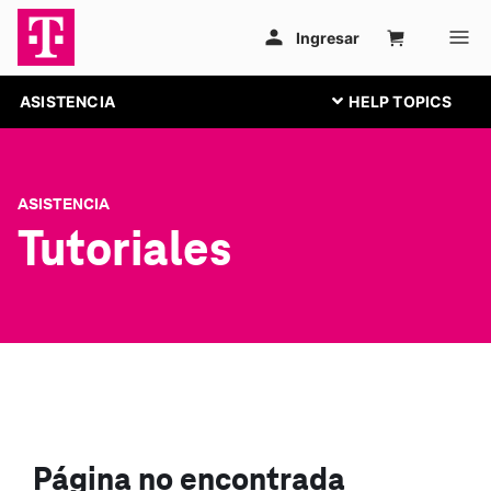
ASISTENCIA
ASISTENCIA
Tutoriales