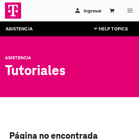
ASISTENCIA
ASISTENCIA
Tutoriales