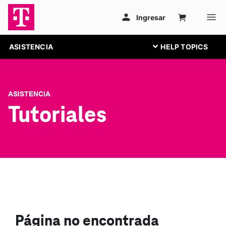
ASISTENCIA
ASISTENCIA
Tutoriales