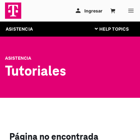
ASISTENCIA
ASISTENCIA
Tutoriales