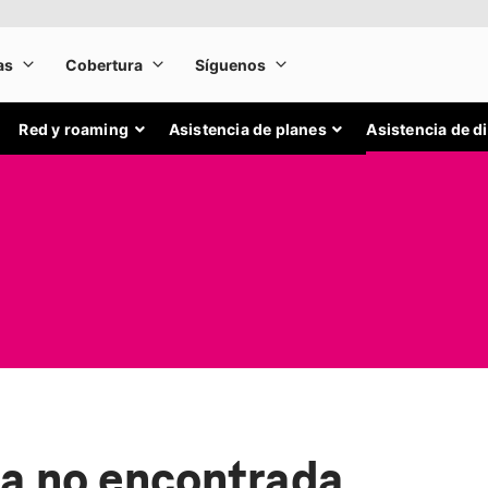
Red y roaming
Asistencia de planes
Asistencia de d