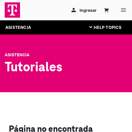
ASISTENCIA
ASISTENCIA
Tutoriales