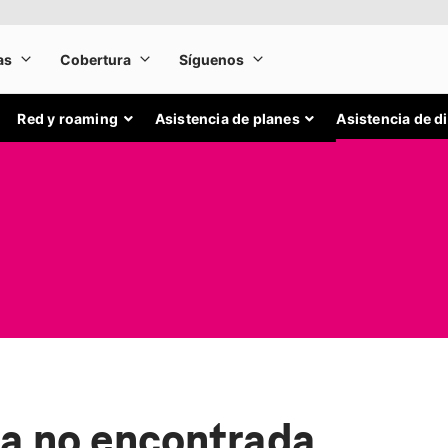
Red y roaming
Asistencia de planes
Asistencia de d