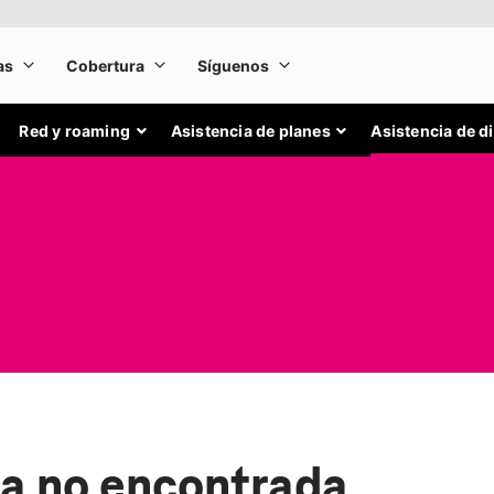
Red y roaming
Asistencia de planes
Asistencia de d