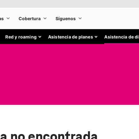
Red y roaming
Asistencia de planes
Asistencia de d