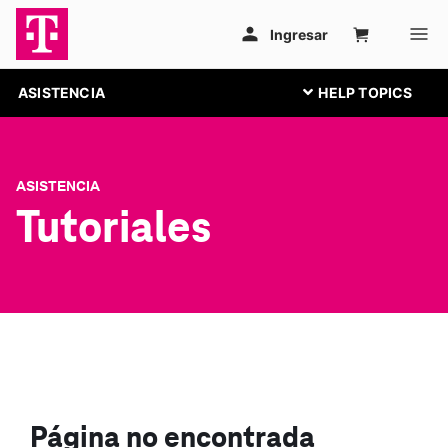
ASISTENCIA
ASISTENCIA
Tutoriales