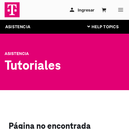
ASISTENCIA
ASISTENCIA
Tutoriales