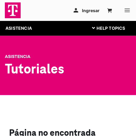
ASISTENCIA
ASISTENCIA
Tutoriales