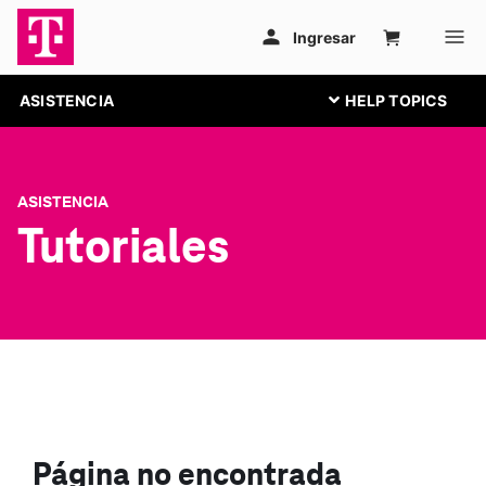
ASISTENCIA
ASISTENCIA
Tutoriales