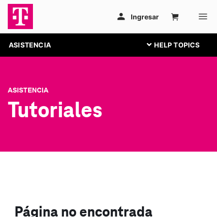
ASISTENCIA
ASISTENCIA
Tutoriales