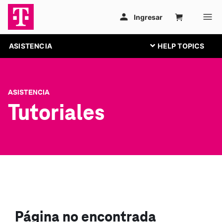
ASISTENCIA
ASISTENCIA
Tutoriales