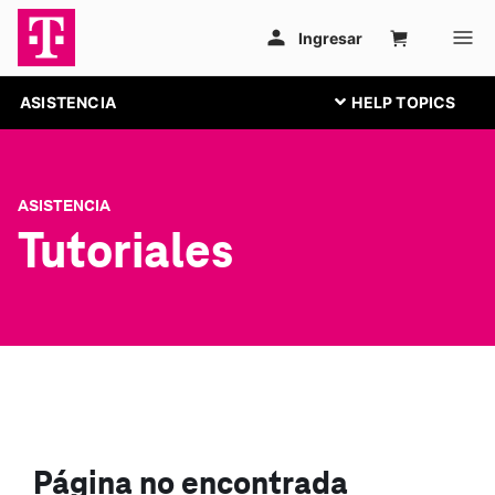
ASISTENCIA
ASISTENCIA
Tutoriales