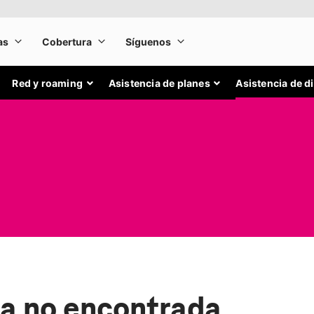
Red y roaming
Asistencia de planes
Asistencia de d