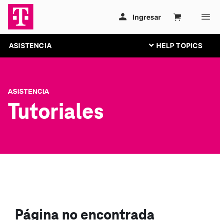
ASISTENCIA
ASISTENCIA
Tutoriales