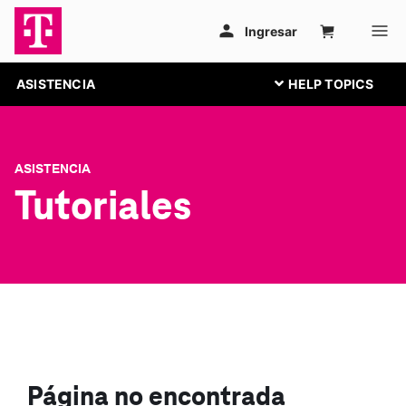
ASISTENCIA
ASISTENCIA
Tutoriales