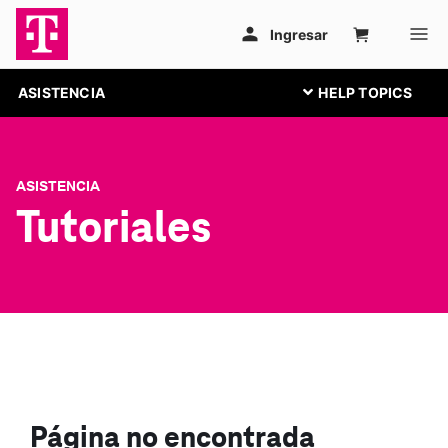
ASISTENCIA
ASISTENCIA
Tutoriales