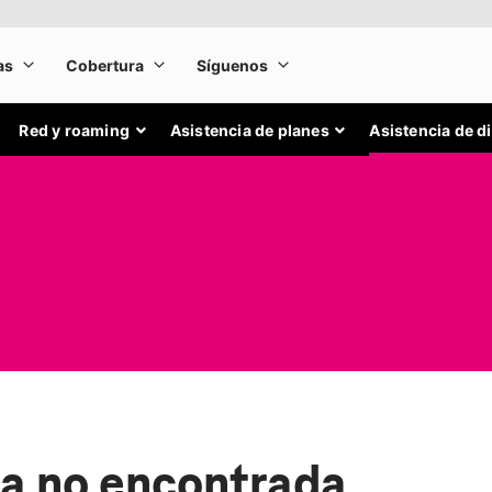
Red y roaming
Asistencia de planes
Asistencia de d