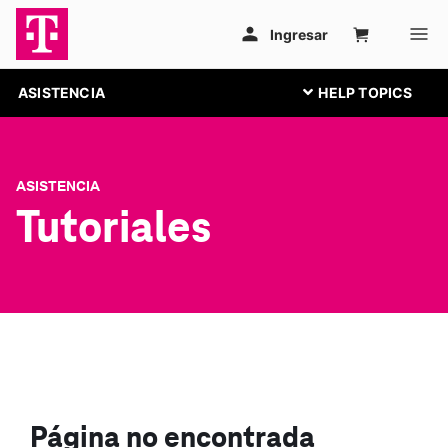
ASISTENCIA
ASISTENCIA
Tutoriales