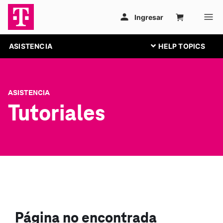
ASISTENCIA
ASISTENCIA
Tutoriales