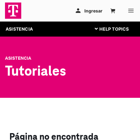
ASISTENCIA
ASISTENCIA
Tutoriales