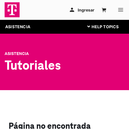
ASISTENCIA
ASISTENCIA
Tutoriales